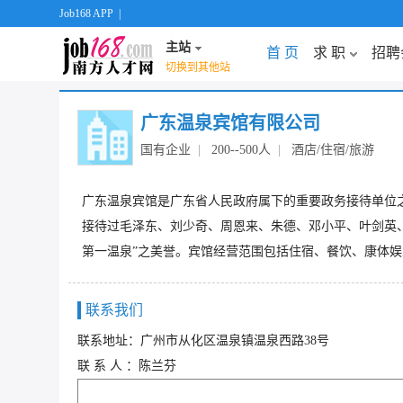
Job168 APP
|
主站
首 页
求 职
招聘
切换到其他站
广东温泉宾馆有限公司
国有企业
|
200--500人
|
酒店/住宿/旅游
广东温泉宾馆是广东省人民政府属下的重要政务接待单位
接待过毛泽东、刘少奇、周恩来、朱德、邓小平、叶剑英、
第一温泉”之美誉。宾馆经营范围包括住宿、餐饮、康体
联系我们
联系地址：广州市从化区温泉镇温泉西路38号
联 系 人 ：陈兰芬