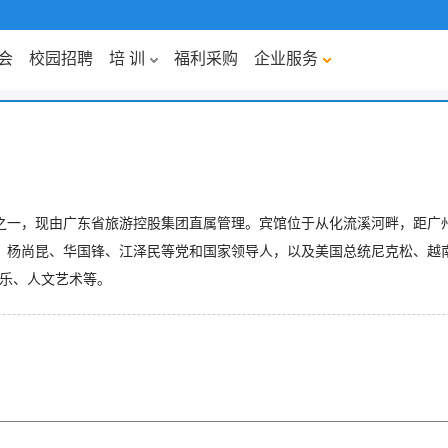
会
校园招聘
培 训
福利采购
企业服务
之一，现由广东省旅游控股集团直属管理。宾馆位于从化流溪河畔，距广州
杨尚昆、华国锋、江泽民等党和国家领导人，以及美国总统尼克松、越南
娱乐、人文艺术等。