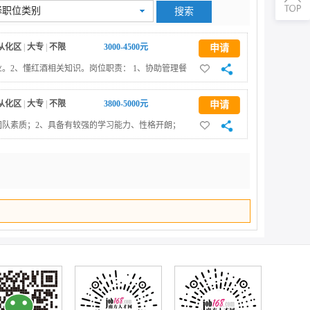
择职位类别
二维码
从化区
|
大专
|
不限
3000-4500元
申请
顶部
业。2、懂红酒相关知识。岗位职责： 1、协助管理餐
高标准的餐饮酒水服务；3、负责吧台周边的卫生等相
工作。
从化区
|
大专
|
不限
3800-5000元
申请
团队素质；2、具备有较强的学习能力、性格开朗；
。岗位职责： 1、起草部门各类策划方案，并跟踪方案实
络平台信息推广；3、协助公关传讯经理做好商务活动
做好部门活动的组织；5、完成上级领导交办的其他工