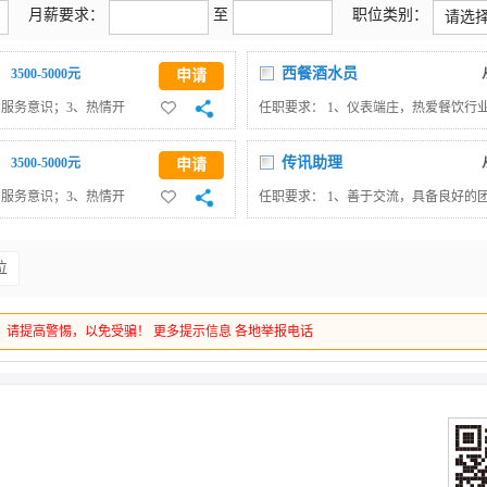
月薪要求：
至
职位类别：
请选
西餐酒水员
3500-5000元
申请
的服务意识；3、热情开
任职要求： 1、仪表端庄，热爱餐饮行
，因人制宜制定VIP宾
饮部门的红酒；2、按规定和程序提供
2.保持与其它管家的联
关工作；4、完成上级领导交办的其他
传讯助理
3500-5000元
申请
集产品反馈意见和关系维
的服务意识；3、热情开
任职要求： 1、善于交流，具备良好的
，完成酒店餐饮接待；2、
3、能较好地运用Office、制图软件
办的其他工作。
施情况；2、协助公关传讯经理做好网
位
或宴会的组织；4、协助公关传讯经理
作。
，请提高警惕，以免受骗！
更多提示信息
各地举报电话