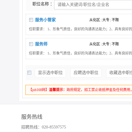
职位名称 ：
服务小管家
从化区
|
大专
|
不限
任职要求： 1、形象气质佳，良好的沟通表达能力；2、具有良好
朗，有责任心；4、抗压能力较强。岗位职责： 1.熟悉宾馆客源情况
客和重要团队接待方案，为客户提供个性化、合理化产品组合建议。
服务师
从化区
|
大专
|
不限
系和沟通，做好各项服务的衔接。3.负责向重要客户或其接待人收
任职要求： 1、形象气质佳，良好的沟通表达能力；2、具有良好
护工作，建立客户档案.4.完成上级领导交办的其他工作。
朗，有责任心；4、抗压能力较强。岗位职责： 1、协助部门领导
按五星级酒店标准，提供订制化的餐饮服务；3、完成上级领导交
显示选中职位
应聘选中职位
收藏选中职
【job168网】
温馨提示：
政府规定，招工禁止收抵押金及任何费用
服务热线
招聘热线：020-85597575