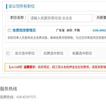
该公司所有职位
职位名称 ：
月薪要
收费现场管理员
广东省
|
本科
|
不限
6500-800
协助司乘人员使用自主收费设备，确保收费流程顺畅，为过往司乘提供优质服
站设施设备及交通秩序，在职责范围内保障道路安全畅通；关注异常事件与紧
响应并采取有效措施；遵守并执行安全生产法律法规，落实个人安全职责。
显示选中职位
应聘选中职位
收藏选中职位
【job168网】
温馨提示：
政府规定，招工禁止收抵押金及任何费用，请提高警
服务热线
招聘热线：020-85597575