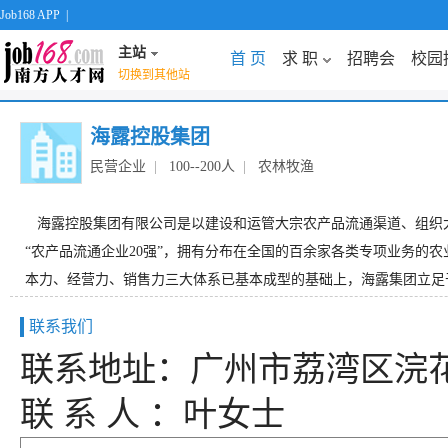
Job168 APP
|
主站
首 页
求 职
招聘会
校园
切换到其他站
海露控股集团
民营企业
|
100--200人
|
农林牧渔
海露控股集团有限公司是以建设和运管大宗农产品流通渠道、组织大宗
“农产品流通企业20强”，拥有分布在全国的百余家各类专项业务的农
本力、经营力、销售力三大体系已基本成型的基础上，海露集团立足于“农
联系我们
联系地址：广州市荔湾区浣花
联 系 人 ：叶女士