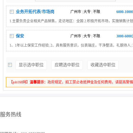
业务开拓代表/市场岗
广州市
|
大专
|
不限
6000-100
1.主要负责企业相关产品销售，走访地区：全国 2.积极开拓市场，实施销售计
访、回访客户 3.负责所属区域的产品宣传、推广和销售 4.稳定合作客户跟进（B
保安
广州市
|
大专
|
不限
3000-600
1、1年以上保安工作经验; 2、具有服务意识，仪表端庄，干净整洁，礼貌待人; 3
以上，有保安经验先考虑; 4、有消防中控室工作经验的先考虑。
显示选中职位
应聘选中职位
收藏选中职位
【job168网】
温馨提示：
政府规定，招工禁止收抵押金及任何费用，请提高警
服务热线