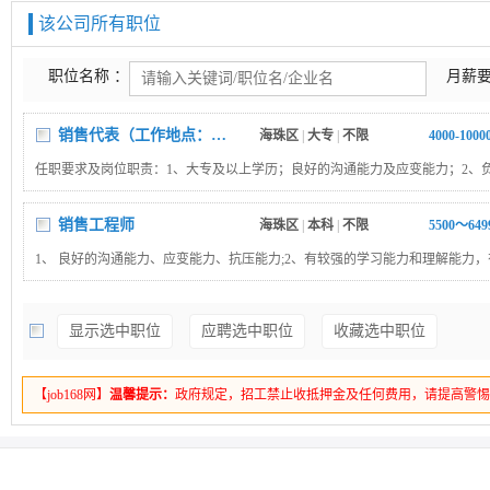
该公司所有职位
职位名称 ：
月薪要
销售代表（工作地点：广州 底薪4000+绩效工资+提成，月入上万）
海珠区
|
大专
|
不限
4000-100
任职要求及岗位职责：1、大专及以上学历；良好的沟通能力及应变能力；2、
场渠道开拓与销售工作，执行并完成公司产品年度销售计划；3、根据公司市场
提升销售价值，控制成本，扩大产品在所负责区域的销售，积极完成销售量指
销售工程师
海珠区
|
本科
|
不限
5500～64
市场占有率；4、与客户保持良好沟通，实时把握客户需求，为客户提供主动、
1、 良好的沟通能力、应变能力、抗压能力;2、有较强的学习能力和理解能力
意、周到的服务；5、根据公司产品、价格及市场策略，独立处置询盘、报价、
队精神；3、对客户实施产品售后服务和售前技术服务工作，搜集并反馈产品质
协商及合同签订等事宜。在执行合同过程中，协调并监督公司各职能部门操作；
4、负责所在片区公司所销产品的安装、调试、技术培训、维修和升级工作；5
握市场价格，定期向公司提供市场分析及预测报告和个人工作周报；7、维护和
显示选中职位
应聘选中职位
收藏选中职位
员做好客户费率资料及其它资料的收集、整理反馈工作； 6、负责因维修所需
售渠道和新客户，自主开发及拓展上下游用户，尤其是终端用户；8、收集一线
的配送及配件款的催收工作； 7、做好维修记录、信息反馈表、送货单、收条
用户意见，对公司营销策略、售后服务等提出参考意见。公司福利：专业培训
报告、差旅费和月/年工作总结等资料的收集、填报工作并及时上交，同时对其
带薪年假等。公司地址：广州市海珠区新港中路客村丽影广场C区B座（客村地
【job168网】
温馨提示：
政府规定，招工禁止收抵押金及任何费用，请提高警
责； 8、保管好所领用的图纸、工具、仪器仪表、材料及样机； 9、做好公司
策及文件的信息传递工作。