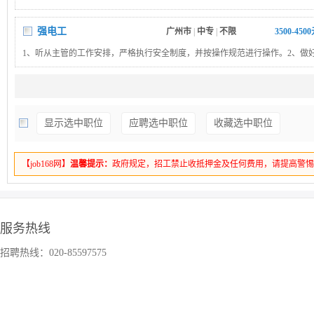
强电工
广州市
|
中专
|
不限
3500-450
1、听从主管的工作安排，严格执行安全制度，并按操作规范进行操作。2、做
压配电间和变压器间配电设备的维修保养工作，确保正常供电。
保安员
广州市
|
不限
|
不限
5000-600
1.熟悉治安、消防业务知识；2.做好外来车辆登记工作；3.检查酒店各要害部位
显示选中职位
应聘选中职位
收藏选中职位
室、公共场所、紧急通道的安全情况。
【job168网】
温馨提示：
政府规定，招工禁止收抵押金及任何费用，请提高警
服务热线
招聘热线：020-85597575