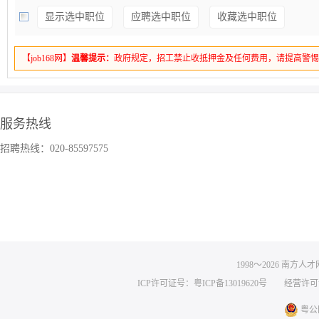
显示选中职位
应聘选中职位
收藏选中职位
【job168网】
温馨提示：
政府规定，招工禁止收抵押金及任何费用，请提高警
服务热线
招聘热线：020-85597575
1998～
2026
南方人才网 
ICP许可证号：粤ICP备13019620号
经营许可证编号
粤公网