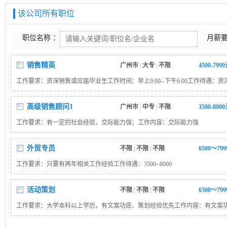
该公司所有职位
职位名称 ：
月薪要
销售精英
广州市
|
大专
|
不限
4500-799
工作要求：资深销售或应届毕业生工作时间：早上9:00--下午6:00工作待遇：资深5
-8000+佣金+福利
高级销售顾问1
广州市
|
中专
|
不限
3500-800
工作要求：有一定的社会经验，交际能力强；工作内容：交际能力强
外贸专员
不限
|
不限
|
不限
6500～79
工作要求：只要有两年相关工作经验工作待遇：3500~8000
活动策划
不限
|
不限
|
不限
6500～79
工作要求：大学本科以上学历，有文案功底、策划经验优先工作内容：有文案
验优先工作时间：工作待遇：3000-5000元/月