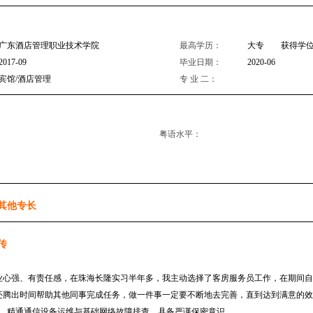
广东酒店管理职业技术学院
最高学历：
大专 获得学位
2017-09
毕业日期：
2020-06
宾馆/酒店管理
专 业 二：
粤语水平：
其他专长
传
业心强、有责任感，在珠海长隆实习半年多，我主动选择了客房服务员工作，在期间自
还腾出时间帮助其他同事完成任务，做一件事一定要不断地去完善，直到达到满意的效
历，精通通信设备运维与基础网络故障排查，具备严谨保密意识