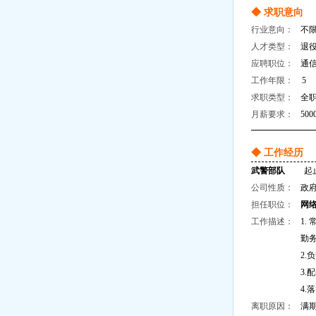
◆ 求职意向
行业意向：
不
人才类型：
退
应聘职位：
通
工作年限：
5
求职类型：
全
月薪要求：
500
◆ 工作经历
武警部队
起止年月：
公司性质：
政
担任职位：
网
工作描述：
1
勤
2
3
4
离职原因：
满