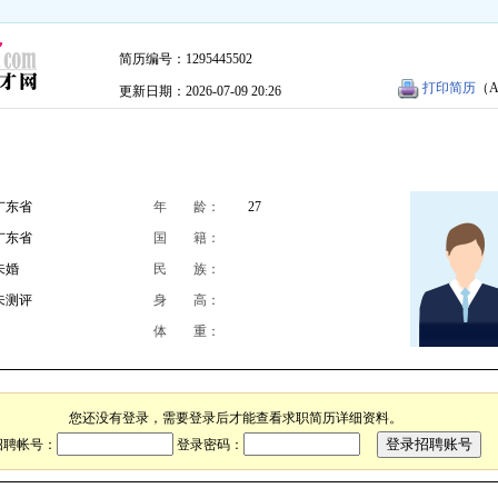
简历编号：1295445502
打印简历
（A
更新日期：2026-07-09 20:26
广东省
年 龄：
27
广东省
国 籍：
未婚
民 族：
未测评
身 高：
体 重：
您还没有登录，需要登录后才能查看求职简历详细资料。
招聘帐号：
登录密码：