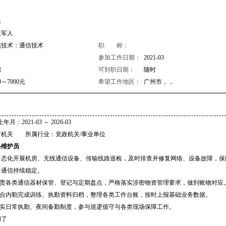
限
役军人
信技术：通信技术
职 称：
参加工作日期：
2021-03
职
可到职日期：
随时
0～7000元
希望工作地区：
广州市，，
2021-03 ～ 2026-03
府机关 所属行业：党政机关/事业单位
络维护员
. 常态化开展机房、无线通信设备、传输线路巡检，及时排查并修复网络、设备故障，
务通信持续稳定。
.负责各类通信器材保管、登记与定期盘点，严格落实涉密物资管理要求，做到账物对应
.配合内勤完成训练、执勤资料归档，整理各类工作台账，按时上报基础业务数据。
.落实日常执勤、夜间备勤制度，参与巡逻值守与各类现场保障工作。
期了