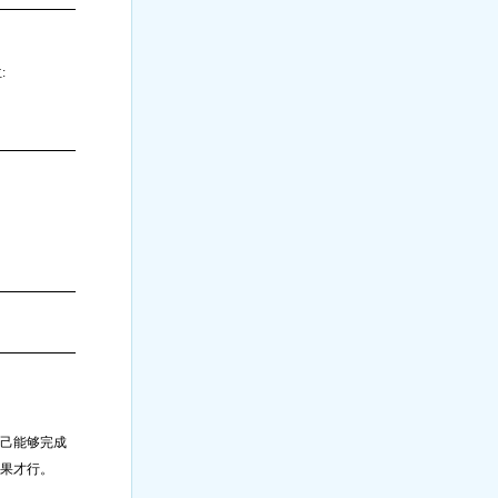
:
己能够完成
果才行。