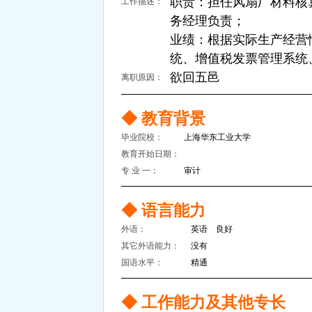
职责：担任风扇厂材料核
工作描述：
务经理负责；
业绩：根据实际生产经营情
统、增值税发票管理系统
欲回五邑
离职原因：
◆ 教育背景
毕业院校：
上海华东工业大学
教育开始日期：
专 业 一：
审计
◆ 语言能力
外语：
英语 良好
其它外语能力：
没有
国语水平：
精通
◆ 工作能力及其他专长