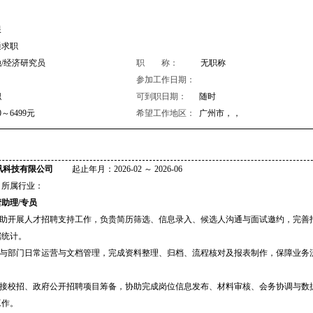
限
通求职
/经济研究员
职 称：
无职称
参加工作日期：
职
可到职日期：
随时
0～6499元
希望工作地区：
广州市，，
讯科技有限公司
起止年月：2026-02 ～ 2026-06
属行业：
助理/专员
.协助开展人才招聘支持工作，负贵简历筛选、信息录入、候选人沟通与面试邀约，完善
据统计。
.参与部门日常运营与文档管理，完成资料整理、归档、流程核对及报表制作，保障业务
。
.对接校招、政府公开招聘项目筹备，协助完成岗位信息发布、材料审核、会务协调与数
工作。