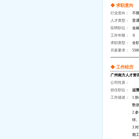
◆ 求职意向
行业意向：
不
人才类型：
普
应聘职位：
金融
工作年限：
0
求职类型：
全
月薪要求：
550
◆ 工作经历
广州南方人才资
公司性质：
所
担任职位：
运营
工作描述：
1
数
2
转
3
期